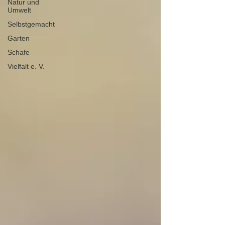
Natur und
Umwelt
Selbstgemacht
Garten
Schafe
Vielfalt e. V.