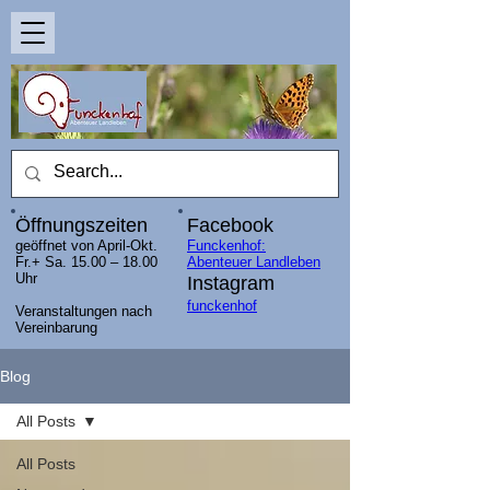
Öffnungszeiten
Facebook
geöffnet von April-Okt.
Funckenhof:
Fr.+ Sa. 15.00 – 18.00
Abenteuer Landleben
Uhr
Instagram
funckenhof
Veranstaltungen nach
Vereinbarung
Blog
All Posts
All Posts