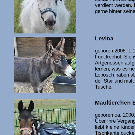
verdient werden. 
gerne hinter sein
Levina
geboren 2006; 1,1
Funckenhof. Sie i
Artgenossen aufg
lernen, was es he
Lobosch haben abe
der Star und malt
Tusche.
Maultierchen 
geboren ca. 2000
Über ihre Vergange
liebt kleine Kinde
Tischkante gucken