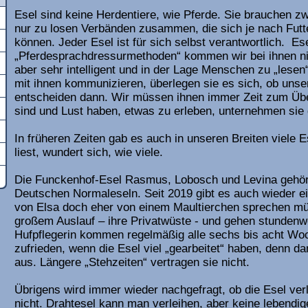
Esel sind keine Herdentiere, wie Pferde. Sie brauchen zw
nur zu losen Verbänden zusammen, die sich je nach Futt
können. Jeder Esel ist für sich selbst verantwortlich. Ese
„Pferdesprachdressurmethoden“ kommen wir bei ihnen nich
aber sehr intelligent und in der Lage Menschen zu „lesen“
mit ihnen kommunizieren, überlegen sie es sich, ob unser 
entscheiden dann. Wir müssen ihnen immer Zeit zum Übe
sind und Lust haben, etwas zu erleben, unternehmen sie 
In früheren Zeiten gab es auch in unseren Breiten viele E
liest, wundert sich, wie viele.
Die Funckenhof-Esel Rasmus, Lobosch und Levina gehö
Deutschen Normaleseln. Seit 2019 gibt es auch wieder ei
von Elsa doch eher von einem Maultierchen sprechen müs
großem Auslauf – ihre Privatwüste - und gehen stundenw
Hufpflegerin kommen regelmäßig alle sechs bis acht Wo
zufrieden, wenn die Esel viel „gearbeitet“ haben, denn d
aus. Längere „Stehzeiten“ vertragen sie nicht.
Übrigens wird immer wieder nachgefragt, ob die Esel ve
nicht. Drahtesel kann man verleihen, aber keine lebendig