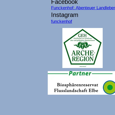
Facebook
Funckenhof: Abenteuer Landlebe
Instagram
funckenhof