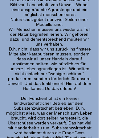
Bild von Landschaft, von Umwelt. Wobei
eine ausgeräumte Agrarsteppe und ein
möglichst menschenleeres
Naturschutzgebiet nur zwei Seiten einer
Medaille sind.
Wir Menschen müssen uns wieder als Teil
der Natur begreifen lernen. Wir gehören
dazu, und dementsprechend müßten wir
uns verhalten.
D.h. nicht, dass wir uns zurück ins finstere
Mittelalter katapultieren müssen, sondern
dass wir all unser Handeln darauf
abstimmen sollten, wie nützlich es für
unsere Lebensgrundlagen ist. Wir sollten
nicht einfach nur "weniger schlimm"
produzieren, sondern förderlich für unsere
Umwelt. Und das funktioniert! Hier auf dem
Hof kannst Du das erleben!
Der Funckenhof ist ein kleiner
landwirtschaftlicher Betrieb auf dem
Subsistenzwirtschaft betrieben. D. h.
möglichst alles, was der Mensch zum Leben
braucht, wird dort selber hergestellt, die
Überschüsse werden verkauft. Das hat viel
mit Handarbeit zu tun. Subsistenzwirtschaft
wird bestimmt durch die Frage "was
brauche ich eigentlich wirklich?" und was ist