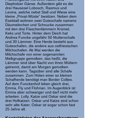
Diepholzer Gänse. Außerdem gibt es die
drei Hausesel Lobosch, Rasmus und
Levina, welche nebst Stall und Wiese eine
kleine „Privat-Wüste“ besitzen. Neben dem
Eselstall wohnen zwei Guteschafe namens
Däumelinchen und Schnucke zusammen
mit den drei Flaschenlämmern Krümel,
Keks und Torte. Hinter dem Deich hat
Andrea Funcke ungefähr 50 Mutterschafe
und 30 Lämmer. Eine Herde besteht aus
Guteschafen, die andere aus ostfriesischen
Milchschafen. Ab Mai werden die
Milchschafe von einer sogenannten
Melkgruppe gemolken, das heißt, die
Lämmer sind über Nacht von ihren Müttern
getrennt, damit am Morgen gemolken
werden kann. Tagsüber sind alle Schafe
zusammen. Zum Hüten einer so kleinen
Schafherde benötigt man Border Collies.
Auf dem Funckenhof leben gleich drei,
Emma, Fly und Flohrian. Im Augenblick ist
Emma aber schwanger und darf nicht mehr
arbeiten. Lolly, Katze und Oskar sind die
drei Hofkatzen. Oskar und Katze sind schon
sehr alte Kater, Oskar ist sogar schon fast
25 Jahre alt.