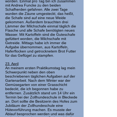
worden. Einmal pro Tag bin ich zusammen
mit Andrea Funcke zu den beiden
Schafherden gefahren. Alle zwei Tage
wurden die Zäune umgesteckt, das heißt,
die Schafe sind auf eine neue Weide
gekommen. Außerdem brauchten drei
Lämmer der Milchschafe einmal täglich die
Flasche und alle Schafe benötigten neues
Wasser. Mit Kartoffeln sind die Guteschafe
gefüttert worden, die Milchschafe mit
Getreide. Mittags habe ich immer die
Aufgabe übernommen, aus Kartoffeln,
Haferflocken und getrocknetem Brot Futter
für das Geflügel zu stampfen.
23. April
An meinem ersten Praktikumstag lag mein
Schwerpunkt neben den oben
beschriebenen täglichen Aufgaben auf der
Gartenarbeit. Nach dem Winter war der
Gemüsegarten von einer Grasschicht
bedeckt, die ich begonnen habe zu
entfernen. Zusätzlich stand um 14 Uhr ein
Termin bei der Zollhundeschule in Bleckede
an. Dort sollte die Besitzerin des Hofes zum
Jubiläum der Zollhundeschule eine
Hütevorführung machen. Es musste der
Ablauf besprochen werden und was dafür