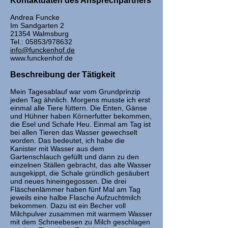
Kontaktdaten des Ansprechpartners
Andrea Funcke
Im Sandgarten 2
21354 Walmsburg
Tel.: 05853/978632
info@funckenhof.de
www.funckenhof.de
Beschreibung der Tätigkeit
Mein Tagesablauf war vom Grundprinzip
jeden Tag ähnlich. Morgens musste ich erst
einmal alle Tiere füttern. Die Enten, Gänse
und Hühner haben Körnerfutter bekommen,
die Esel und Schafe Heu. Einmal am Tag ist
bei allen Tieren das Wasser gewechselt
worden. Das bedeutet, ich habe die
Kanister mit Wasser aus dem
Gartenschlauch gefüllt und dann zu den
einzelnen Ställen gebracht, das alte Wasser
ausgekippt, die Schale gründlich gesäubert
und neues hineingegossen. Die drei
Fläschenlämmer haben fünf Mal am Tag
jeweils eine halbe Flasche Aufzuchtmilch
bekommen. Dazu ist ein Becher voll
Milchpulver zusammen mit warmem Wasser
mit dem Schneebesen zu Milch geschlagen