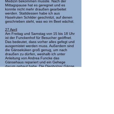
Medizin bekommen musste. Nach der
Mittagspause hat es geregnet und es
konnte nicht mehr draußen gearbeitet
werden. Stattdessen habe ich aus
Haselruten Schilder geschnitzt, auf denen
geschrieben steht, was wo im Beet wächst.
27 April
Am Freitag und Samstag von 15 bis 18 Uhr
ist der Funckenhof für Besucher geöffnet.
Das bedeutet, dass vorher alles gefegt und
ausgemistet werden muss. Außerdem sind
die Gänseküken groß genug, um nach
draußen zu dürfen, weshalb ich unter
Anleitung von Andrea Funcke das
Gänsehaus repariert und ein Gehege
darum gebaut habe. Die Diepholzer Gänse
haben angefangen, neue Eier zu legen,
nachdem das letzte Gelege von Ratten
zerstört worden war. Ich habe Grassoden
ausgegraben und daraus zusammen mit
Stroh ein Nest gebaut.
30 April
Soffie, eine vorherige Praktikantin kam zu
Besuch. Zusammen mit ihr habe ich
Kompost auf die Baumteller (der Bereich
um den Baumstamm) geschaufelt und altes